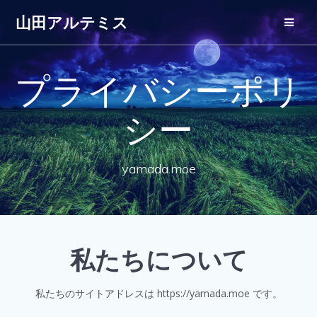
コ
山田アルテミス
ン
テ
ン
ツ
プライバシーポリ
へ
ス
キ
シー
ッ
プ
yamada.moe
私たちについて
私たちのサイトアドレスは https://yamada.moe です。