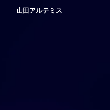
コ
ン
山田アルテミス
テ
ン
ツ
へ
ス
キ
ッ
プ