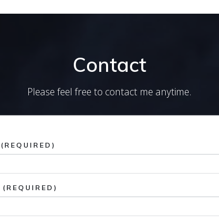
Contact
Please feel free to contact me anytime.
(REQUIRED)
 (REQUIRED)