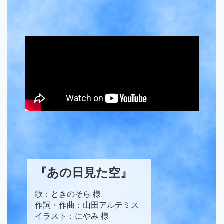
『あの日見た空』
歌：ときのそら 様
作詞・作曲：山田アルテミス
イラスト：にやみ 様